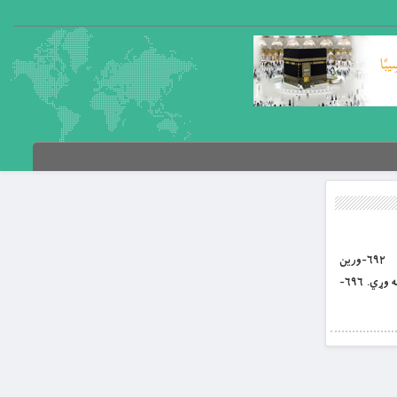
بِسْمِ اللَّهِ الرَّحْمَنِ الرَّحِيمِ غررالحکم د باب العلم؛ علي کرم الله وجهه د لنډغونډلو او زرینو ویناوو پوهنغونډ پرله پسې ۱۱ مه برخه ۶۹۲-ورین
تندیتوب، د ازادو خلکو خوی دی. ۶۹۳-عقل، د خیرښېګڼو سرچینه ده. ۶۹۴-ناپوهي، د بدیو سرچینه ده. ۶۹۵-مړښت، دنننۍ تقوا له منځه وړي. ۶۹۶-