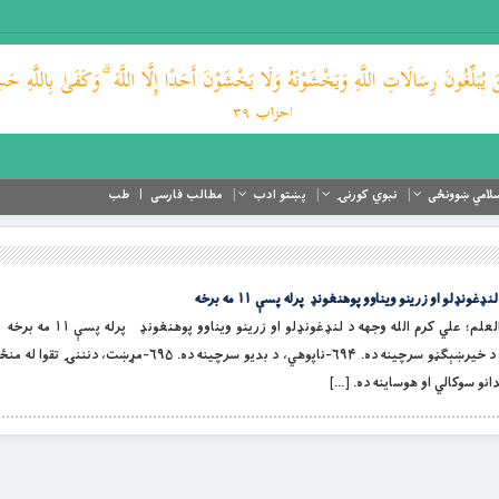
لامي ښوونځی
نبوي کورنۍ
پښتو ادب
مطالب فارسی
طب
نډلو او زرینو ویناوو پوهنغونډ پرله پسې ۱۱ مه برخه