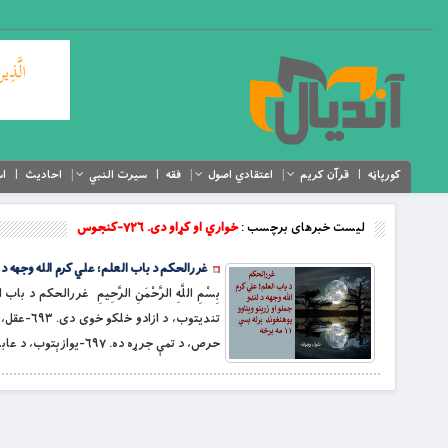
کورپاڼه
قرآن کریم
اعتقادي اصول
فقه
سیرت النبي
احادیث
اس
لیست خبرهای برچسب :
خواري او کړاو دی. ۷۲۶-کنجوس
غررالحکم د باب العلم؛ علي کرم الله وجهه د لنډغو
حرص، د تمې جرړه ده. ۶۹۷-یوازېتوب، د عابدانو سوکالي او هوساینه ده. […]