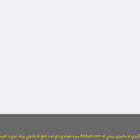
Andya سره خوندي دي او د اخځ له یادونې پرته، ترې د اخیستنې اجازه نشته