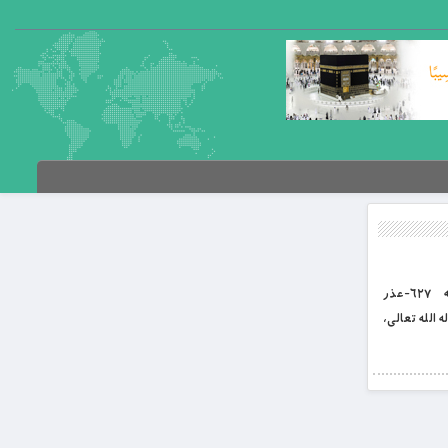
بِسْمِ اللَّهِ الرَّحْمَنِ الرَّحِيمِ غررالحکم د باب العلم؛ علي کرم الله وجهه د لنډغونډلو او زرینو ویناوو پوهنغونډ پرله پسې ۱۰ مه برخه ۶۲۷-عذر
ګرندې ناصح ده. ۶۲۸-(د الله تعالی) اطاعت، ګټوره سوداګري ده. ۶۲۹-حق، غوره لار ده. ۶۳۰-پوهه، ښه لارښوده ده. ۶۳۱-له الله تعالی،