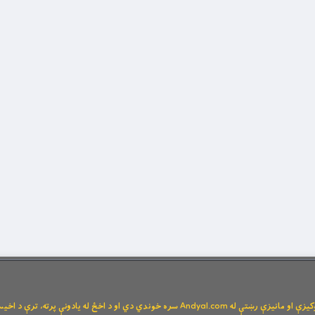
Andya سره خوندي دي او د اخځ له یادونې پرته، ترې د اخیستنې اجازه نشته