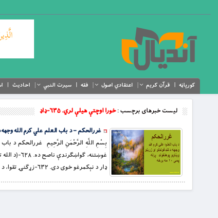
کورپاڼه
قرآن کریم
اعتقادي اصول
فقه
سیرت النبي
احادیث
اس
لیست خبرهای برچسب :
خورا اوچتې هیلې لري. ۶۳۵-ډاډ
غررالحکم – د باب العلم علي کرم الله وجهه د لنډ
ډار د نېکمرغو خوی دی. ۶۳۲-زړګنۍ تقوا، د متقیانو خوی دی. […]