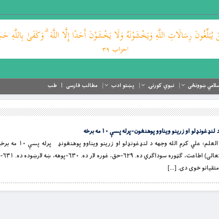
لامي ښوونځی
نبوي کورنۍ
پښتو ادب
مطالب فارسی
طب
غونډلو او زرینو ویناوو پوهنغون-پرله پسې ۱۰ مه برخه
غوښتنه، ګواښ