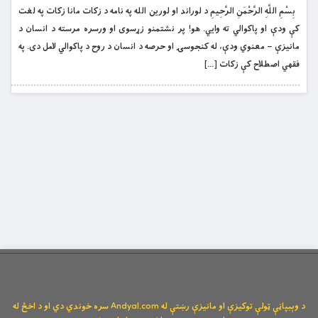
بِسْمِ اللَّهِ الرَّحْمَنِ الرَّحِيمِ د لوراند او لورین الله په نامه د زکات مانا زکات په لغت
کې ودې او پاکوالي ته وايي. هو! پر نشتمنو زړسوی او ورسره مرسته د انسان د
مانیزې – معنوي ودې، له کنجوسۍ او حرصه د انسان د روح د پاکوالي لامل دی. په
فقهي اصطلاح کې زکات […]
د وېبپاڼې ټولې توکیزې او مانیزې رښتې له Andyal.com سره خوندي دي او د اخځ له