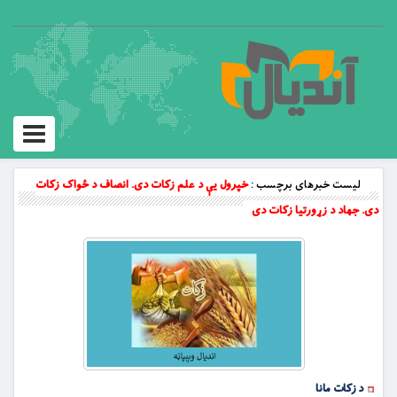
Toggle
vigation
لیست خبرهای برچسب :
خپرول یې د علم زکات دی. انصاف د ځواک زکات
دی. جهاد د زړورتیا زکات دی
د زکات مانا