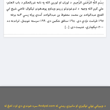
بِسْمِ اللَّهِ الرَّحْمَنِ الرَّحِيمِ د لوران او لورین الله په نامه غررالحکم د باب العلم؛
علي کرم الله وجهه د لنډغونډلو زرینو ویناوو پوهنغونډ لیکوال: قاضي شیخ ابي
الفتح عبدالواحد بن محمد محفوظ بن عبدالواحد آمدي پرله پسې ۴مه برخه
۱۹۷-قیامت نژدې دی. ۱۹۸-منافق شکمن دی. ۱۹۹-مرسته غوښتل، لراندنه ده.
۲۰۰-نېکچاري، غنیمت دی. […]
د وېبپاڼې ټولې توکیزې او مانیزې رښتې له Andyal.com سره خوندي دي او د اخځ له