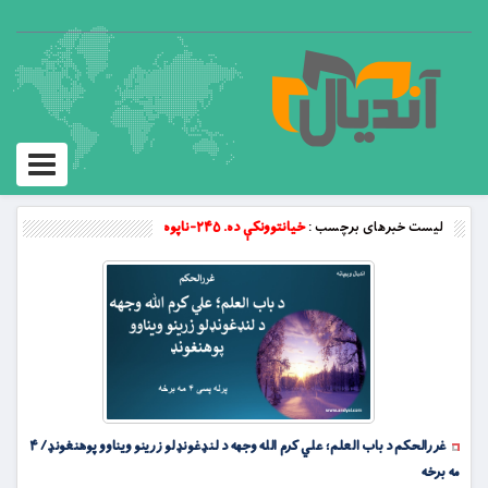
Toggle
vigation
لیست خبرهای برچسب :
خیانتوونکې ده. ۲۴۵-ناپوه
غررالحکم د باب العلم؛ علي کرم الله وجهه د لنډغونډلو زرینو ویناوو پوهنغونډ/ ۴
مه برخه