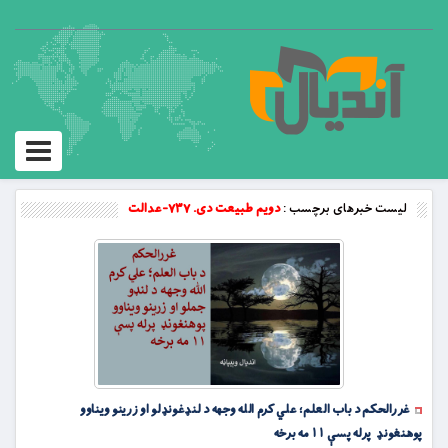
Toggle
vigation
لیست خبرهای برچسب :
دویم طبیعت دی. ۷۳۷-عدالت
غررالحکم د باب العلم؛ علي کرم الله وجهه د لنډغونډلو او زرینو ویناوو
پوهنغونډ پرله پسې ۱۱ مه برخه