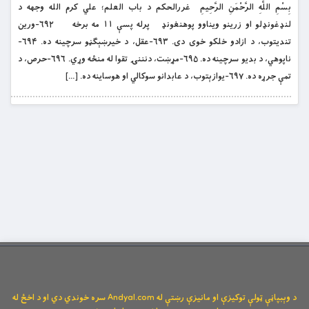
بِسْمِ اللَّهِ الرَّحْمَنِ الرَّحِيمِ غررالحکم د باب العلم؛ علي کرم الله وجهه د
لنډغونډلو او زرینو ویناوو پوهنغونډ پرله پسې ۱۱ مه برخه ۶۹۲-ورین
تندیتوب، د ازادو خلکو خوی دی. ۶۹۳-عقل، د خیرښېګڼو سرچینه ده. ۶۹۴-
ناپوهي، د بدیو سرچینه ده. ۶۹۵-مړښت، دنننۍ تقوا له منځه وړي. ۶۹۶-حرص، د
تمې جرړه ده. ۶۹۷-یوازېتوب، د عابدانو سوکالي او هوساینه ده. […]
د وېبپاڼې ټولې توکیزې او مانیزې رښتې له Andyal.com سره خوندي دي او د اخځ له