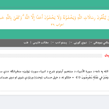
لامي ښوونځی
نبوي کورنۍ
پښتو ادب
مطالب فارسی
طب
ېدل
 او لورين الله په نامه د سورة الأنبياء د منتخبو آیتونو شرح د انبياء سورت ټوليزه منځپانګه: ددې 
چورليز، نبوت دى[1]. اقْتَرَبَ لِلنَّاسِ حِسَابُهُمْ وَهُمْ فِي غَفْلَةٍ مُعْرِضُونَ ﴿۱﴾ = خلكو ته، د خپل حساب (وخت) ورنژدې شو