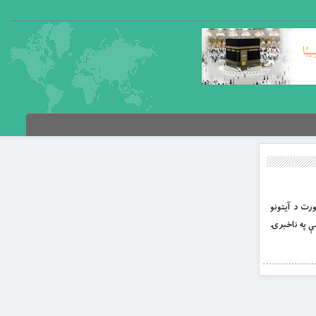
سورت د آيتونو
ى او دوى همداسې په ناخبرۍ