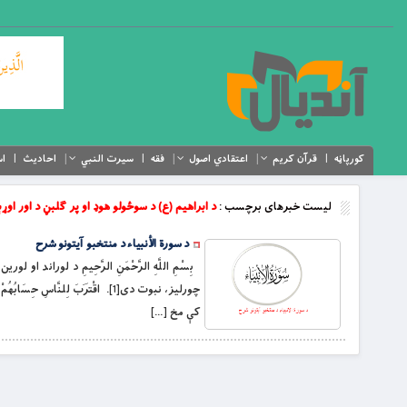
کورپاڼه
قرآن کریم
اعتقادي اصول
فقه
سیرت النبي
احادیث
اس
لیست خبرهای برچسب :
د ابراهيم (ع) د سوځولو هوډ او پر ګلبڼ د اور اوړ
د سورة الأنبياء د منتخبو آیتونو شرح
بِسْمِ اللَّهِ الرَّحْمَنِ الرَّحِيمِ د لوراند
كې مخ […]