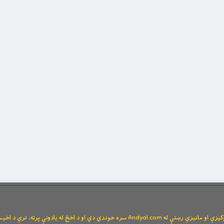
Andya سره خوندي دي او د اخځ له یادونې پرته، ترې د اخیستنې اجازه نشته