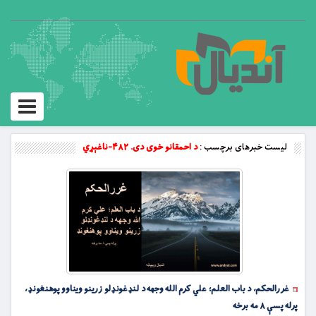
Toggle
vigation
لیست خبرهای برچسب :
د احمقانو خوی دی. ۴۸۲-ناغېړي
غررالحکم، د باب العلم؛ علي کرم الله وجهه د لنډغونډلو زرینو ویناوو پوهنغونډ،
پرله پسې ۸ مه برخه