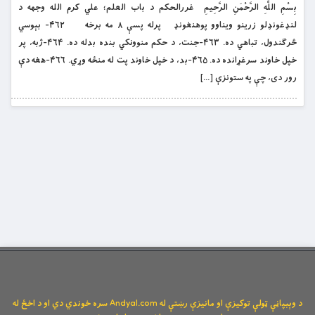
بِسْمِ اللَّهِ الرَّحْمَنِ الرَّحِيمِ غررالحکم د باب العلم؛ علي کرم الله وجهه د
لنډغونډلو زرینو ویناوو پوهنغونډ پرله پسې ۸ مه برخه ۴۶۲- بېوسي
څرګندول، تباهي ده. ۴۶۳-جنت، د حکم منوونکي بنده بدله ده. ۴۶۴-ژبه، پر
خپل خاوند سرغړانده ده. ۴۶۵-بد، د خپل خاوند پت له منځه وړي. ۴۶۶-هغه دې
رور دی، چې په ستونزې […]
د وېبپاڼې ټولې توکیزې او مانیزې رښتې له Andyal.com سره خوندي دي او د اخځ له