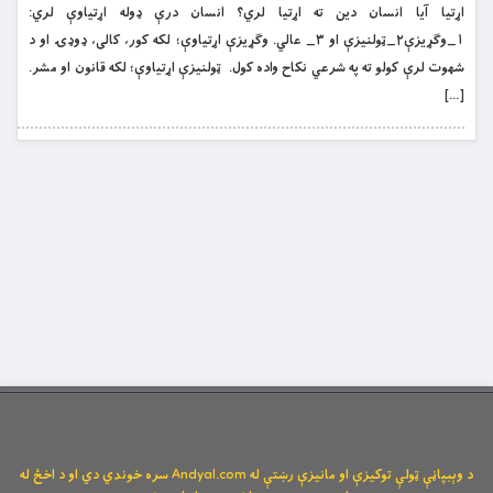
اړتيا آيا انسان دين ته اړتيا لري؟ انسان درې ډوله اړتياوې لري:
١_وګړيزې٢_ټولنيزې او ٣_ عالي. وګړيزې اړتياوې؛ لکه کور، کالى، ډوډۍ او د
شهوت لرې کولو ته په شرعي نکاح واده کول. ټولنيزې اړتياوې؛ لکه قانون او مشر.
[…]
د وېبپاڼې ټولې توکیزې او مانیزې رښتې له Andyal.com سره خوندي دي او د اخځ له