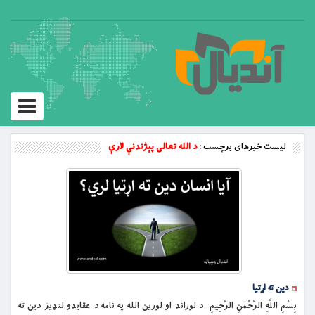
Toggle
vigation
لیست خبرهای برچسب :
د الله تعالی پېژندنې لارې
دين ته اړتيا
بِسْمِ اللَّهِ الرَّحْمَنِ الرَّحِيمِ د لوراند او لورین الله په نامه د عقايدو لنډيز دين ته