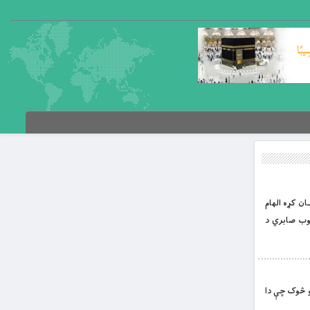
ــان کړه الهام
ايوب صابري د
رامنځته شوې؛ نو څوک چې دا