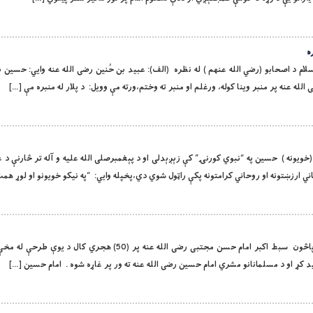
ه
ن عليه السلام د اصحابو (رضي الله عنهم ) له نظره (الف): عبيد بن حُنين رضى الله عنه وايي: حسي
 الله عنه پر منبر وينا كوله، ورغلم او منبر ته وختم،ورته مې وويل: د پلار له منبره مې […]
سين اخلاق (خويونه ) حسين په “نبوي كورنۍ” كې زېږېدلى او د پېغمبرصلى الله عليه و آله تر څارنې د
ي ارزښتونه او روحاني كرامتونه پكې راټول شوي دي،پخپله وايي: “په نيكو خويونو او لوړ هم
بِسْمِ اللَّهِ الرَّحْمَنِ الرَّحِيمِ حسیني عاشورا او پاڅون سبط اكبر امام حسن مجتبى رضى الله عنه پر (
کړ او د مسلمانانو مشري امام حسين رضى الله عنه ته ور پر غاړه شوه . امام حسين […]