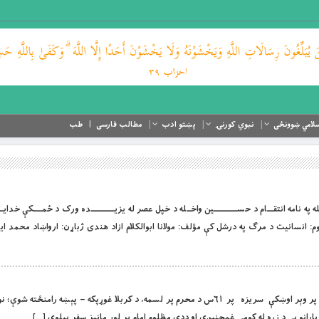
لامي ښوونځی
نبوي کورنۍ
پښتو ادب
مطالب فارسی
طب
ورين الله په نامه انتقـــام د حســـــــــــين واخــله د خپل عصر له يزيـــــــــــده ورک د ځمــــکې خدايـ
نوم: انسانیت د مرګ په درشل کې مؤلف: مولانا ابوالکلام ازاد هندی ژباړن: ارواښاد محمد 
بِسْمِ اللَّهِ الرَّحْمَنِ الرَّحِيمِ د امام حسین (رض) پر وېر اوښکې سريزه پر ٦١س د محرم پر لسمه، د کربلا غوړپکه – پېښه 
 يارانو يې د زړه له کومې غمجنېږي او ددې مظلوم امام پر لور مانيز سفر پيلوي […]