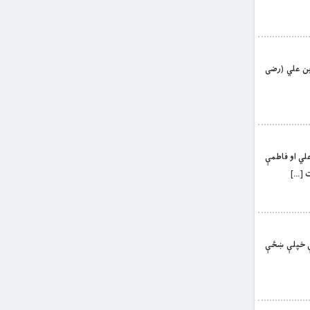
ن بن علي (رضى
 علي او فاطمې
ت […]
50) هجري كال د يوې طرحې له مخې خپلې ښځې