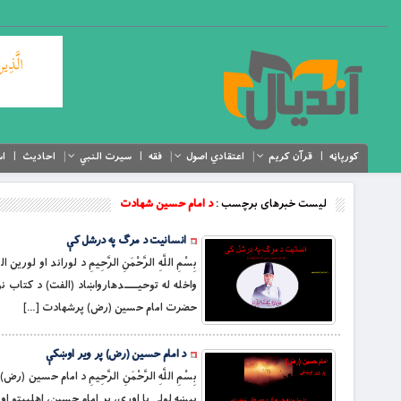
کورپاڼه
قرآن کریم
اعتقادي اصول
فقه
سیرت النبي
احادیث
اس
لیست خبرهای برچسب :
د امام حسین شهادت
انسانیت د مرګ په درشل کې
بِسْمِ اللَّهِ الرَّحْمَنِ الرَّحِيمِ د لوراند او ل
واخله له توحيـــــدهارواښاد (الفت) د کتاب 
حضرت امام حسين (رض) پرشهادت […]
د امام حسین (رض) پر ویر اوښکې
پېښه لولي يا اوري، پر امام حسين، اهلبيتو او