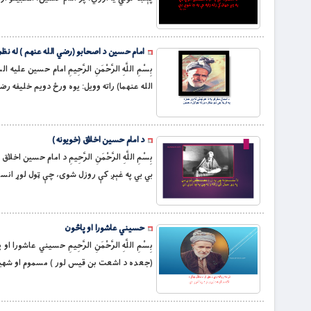
امام حسين د اصحابو (رضي الله عنهم ) له نظر
بِسْمِ اللَّهِ الرَّحْمَنِ الرَّحِيمِ امام حسي
الله عنهما) راته وويل: يوه ورځ دويم خليفه رضى
د امام حسين اخلاق (خويونه )
بِسْمِ اللَّهِ الرَّحْمَنِ الرَّحِيمِ د امام ح
بي بي په غېږ كې روزل شوى، چې ټول لوړ انسان
حسیني عاشورا او پاڅون
(جعده د اشعت بن قيس لور ) مسموم او شهيد 