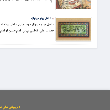
د اهل بيتو مینوال
د اهل بيتو مینوال دوستداران داهل بيت له 
حضرت علي، فاطمې بي بي، امام حسن او امام ح
د وېبپاڼې ټولې توکیزې او مانیزې رښتې له l.com