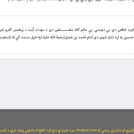
اوره خلاص دي بې دوستۍ يې عالم کله مخـــــــــلص دى د مودت آيت د پېغمبر اکرم (ص)
سېن په اړه نازل شوى دى امام احمد بن حنبل(رحمة الله عليه )په خپل مسند کې له ((سعيد 
Andya سره خوندي دي او د اخځ له یادونې پرته، ترې د اخیستنې اجازه نشته