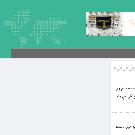
رده معصوم وي
وستو په ترڅ کې مې پام
)په خپل مسند