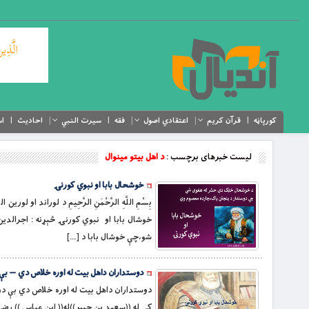
کورپاڼه
قرآن کریم
اعتقادي اصول
فقه
سیرت النبي
احادیث
اس
لیست خبرهای برچسب :
د اهل بيتو مینوال
خوشحال بابا او نبوي کورنۍ
بِسْمِ اللَّهِ الرَّحْمَنِ الرَّحِيمِ د ل
شو،چې خوشال بابا د […]
دوستداران داهل بيت له اوره خلاص دي — بې د
دوستداران داهل بيت له اوره خلاص دي بې دوس
کې له ((سعيد بن جبير))له(( ابن عباس )) رضى الله عنهم