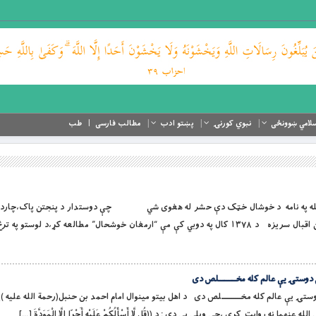
لامي ښوونځی
نبوي کورنۍ
پښتو ادب
مطالب فارسی
طب
وراند او لورین الله په نامه د خوشال خټک دې حشر له هغوی شي چې دوستدار د پنجتن پاک،چا
خوشال بابا او نبوي کورنۍ څېړنه : اجرالدین اقبال سریزه د ١٣٧٨ کال په دوبي کې مې “ارمغان خوشحال” مطالعه کړ،د ل
وستۍ يې عالم کله مخـــــــــلص دى
تۍ يې عالم کله مخـــــــــلص دى د اهل بيتو مینوال امام احمد بن حنبل(رحمة الله عليه 
ا نه روايت کړى ،چې ويلي يې دي : د ((قُل لَّا أَسْأَلُكُمْ عَلَيْهِ أَجْرًا إِلَّا الْمَوَدَّةَ […]