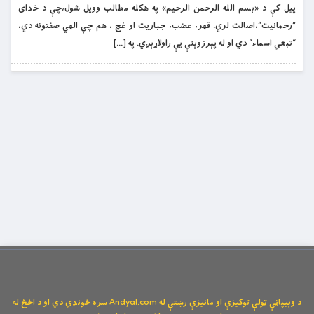
پیل کې د «بسم الله الرحمن الرحیم» په هکله مطالب وويل شول،چې د خدای
“رحمانیت”،اصالت لري. قهر، عضب، جباریت او غچ ، هم چې الهي صفتونه دي،
“تبعي اسماء” دي او له پېرزوېنې يې راولاړېږي. په […]
د وېبپاڼې ټولې توکیزې او مانیزې رښتې له Andyal.com سره خوندي دي او د اخځ له