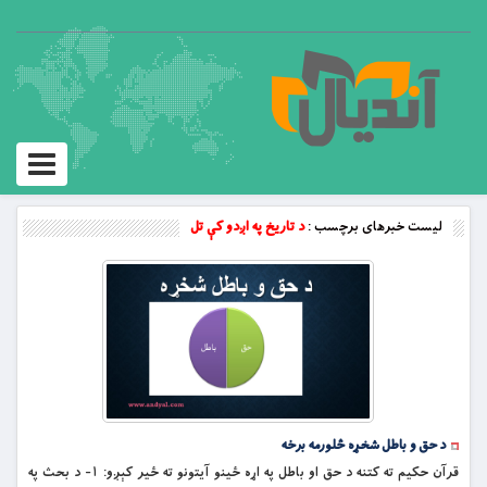
Toggle
vigation
لیست خبرهای برچسب :
د تاریخ په اږدو کې تل
د حق و باطل شخړه څلورمه برخه
قرآن حکيم ته کتنه د حق او باطل په اړه ځینو آیتونو ته ځیر کېږو: ۱- د بحث په