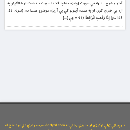
آیتونو شرح د واقعې سورت ټوليزه منځپانګه: دا سورت د قيامت او ځانګړنو په
اړه يې خبرې کوي او په عمده آيتونو کې يې آريزه موضوع همدا ده. (نمونه، 23:
193 مخ) إِذَا وَقَعَتِ الْوَاقِعَةُ ﴿۱﴾ = چې […]
د وېبپاڼې ټولې توکیزې او مانیزې رښتې له Andyal.com سره خوندي دي او د اخځ له