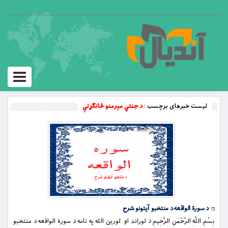
Toggle
vigation
لیست خبرهای برچسب :
د جنتي مېرمنو ځانګړنې
د سورة الواقعه د منتخبو آیتونو شرح
بِسْمِ اللَّهِ الرَّحْمَنِ الرَّحِيمِ د لوراند او لورين الله په نامه د سورة الواقعه د منتخبو