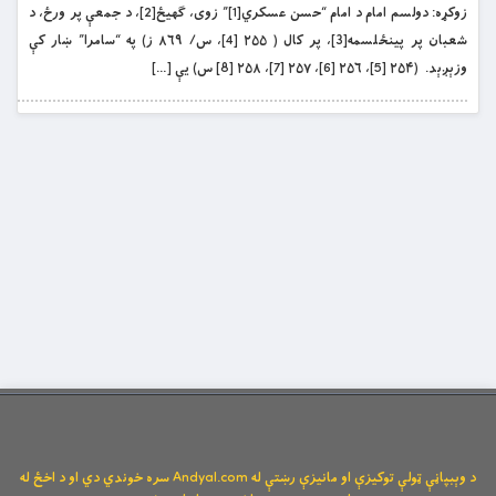
زوکړه: دولسم امام د امام “حسن عسکري[1]” زوی، ګهیځ[2]، د جمعې پر ورځ، د
شعبان پر پینځلسمه[3]، پر کال ( ۲۵۵ [4]، س/ ۸۶۹ ز) په “سامرا” ښار کې
وزېږېد. (۲۵۴ [5]، ۲۵۶ [6]، ۲۵۷ [7]، ۲۵۸ [8] س) یې […]
د وېبپاڼې ټولې توکیزې او مانیزې رښتې له Andyal.com سره خوندي دي او د اخځ له