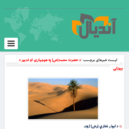
Toggle
vigation
لیست خبرهای برچسب :
د حضرت محمد(ص) په هوښيارۍ او تدبير د
بېوزلۍ
د ابوذر غفاري (رض) ژوند