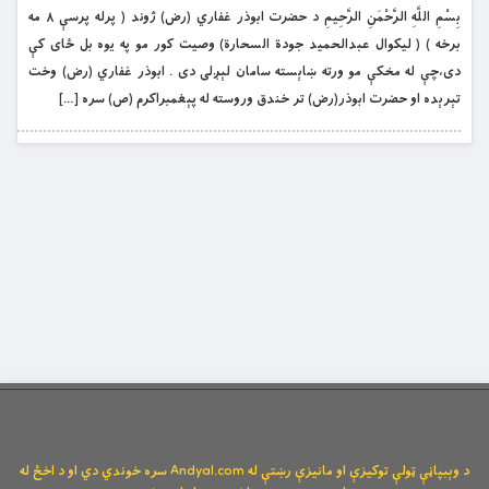
بِسْمِ اللَّهِ الرَّحْمَنِ الرَّحِيمِ د حضرت ابوذر غفاري (رض) ژوند ( پرله پرسې ۸ مه
برخه ) ( لیکوال عبدالحمید جودة السحارة) وصيت كور مو په يوه بل ځاى كې
دى،چې له مخکې مو ورته ښاېسته سامان لېږلى دى . ابوذر غفاري (رض) وخت
تېرېده او حضرت ابوذر(رض) تر خندق وروسته له پېغمبراکرم (ص) سره […]
د وېبپاڼې ټولې توکیزې او مانیزې رښتې له Andyal.com سره خوندي دي او د اخځ له