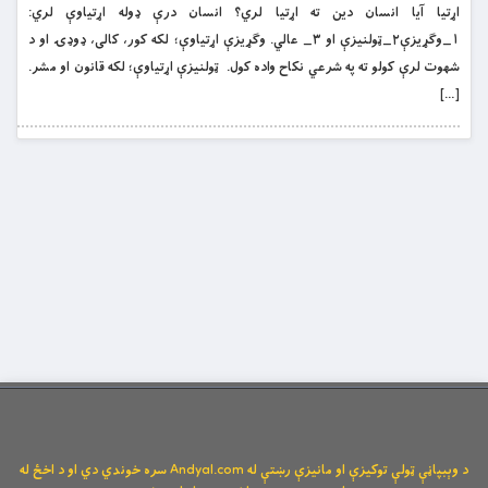
اړتيا آيا انسان دين ته اړتيا لري؟ انسان درې ډوله اړتياوې لري:
١_وګړيزې٢_ټولنيزې او ٣_ عالي. وګړيزې اړتياوې؛ لکه کور، کالى، ډوډۍ او د
شهوت لرې کولو ته په شرعي نکاح واده کول. ټولنيزې اړتياوې؛ لکه قانون او مشر.
[…]
د وېبپاڼې ټولې توکیزې او مانیزې رښتې له Andyal.com سره خوندي دي او د اخځ له