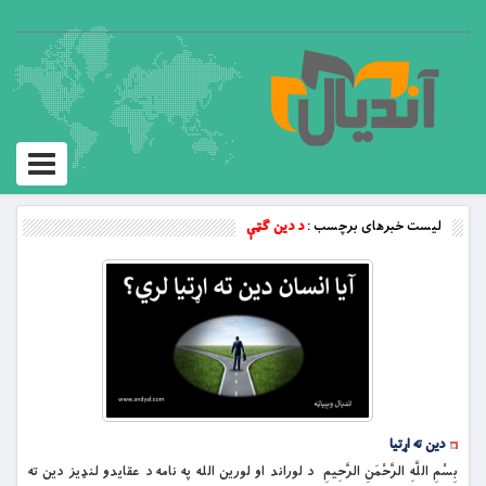
Toggle
vigation
لیست خبرهای برچسب :
د دين ګټې
دين ته اړتيا
بِسْمِ اللَّهِ الرَّحْمَنِ الرَّحِيمِ د لوراند او لورین الله په نامه د عقايدو لنډيز دين ته