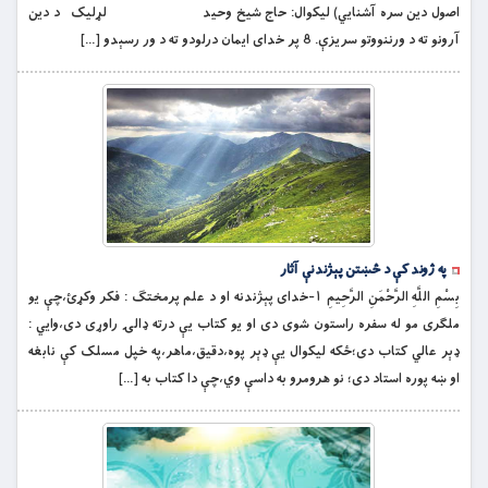
اصول دین سره آشنايي) لیکوال: حاج شیخ وحید لړلیک د دین
آرونو ته د ورننووتو سريزې. 8 پر خدای ایمان درلودو ته د ور رسېدو […]
په ژوند کې د څښتن پېژندنې آثار
بِسْمِ اللَّهِ الرَّحْمَنِ الرَّحِيمِ ١-خداى پېژندنه او د علم پرمختګ : فکر وکړئ،چې يو
ملګرى مو له سفره راستون شوى دى او يو کتاب يې درته ډالۍ راوړى دى،وايي :
ډېر عالي کتاب دى؛ځکه ليکوال يې ډېر پوه،دقيق،ماهر،په خپل مسلک کې نابغه
او ښه پوره استاد دى؛ نو هرومرو به داسې وي،چې دا کتاب به […]