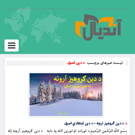
Toggle
vigation
لیست خبرهای برچسب :
د دین اصول
د دین ګروهیز ارونه – د دین اعتقادي اصول
بِسْمِ اللَّهِ الرَّحْمَنِ الرَّحِيمِ د لوراند او لورین الله په نامه د دین ګروهیز آرونه (له