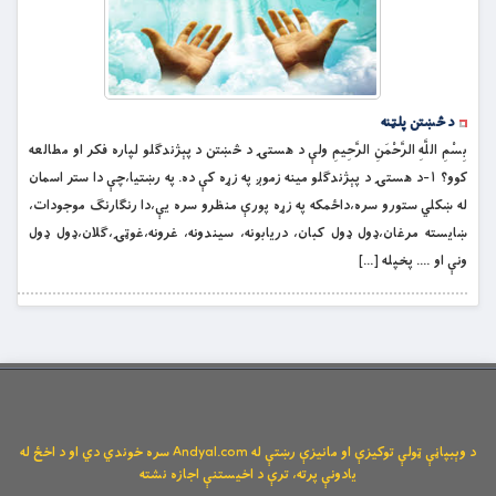
د څښتن پلټنه
بِسْمِ اللَّهِ الرَّحْمَنِ الرَّحِيمِ ولې د هستۍ د څښتن د پېژندګلو لپاره فکر او مطالعه
کوو؟ ١-د هستۍ د پېژندګلو مينه زموږ په زړه کې ده. په رښتيا،چې دا ستر اسمان
له ښکلي ستورو سره،داځمکه په زړه پورې منظرو سره يې،دا رنګارنګ موجودات،
ښايسته مرغان،ډول ډول کبان، دريابونه، سيندونه، غرونه،غوټۍ،ګلان،ډول ډول
ونې او …. پخپله […]
د وېبپاڼې ټولې توکیزې او مانیزې رښتې له Andyal.com سره خوندي دي او د اخځ له
یادونې پرته، ترې د اخیستنې اجازه نشته