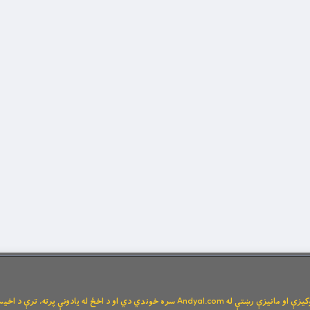
Andya سره خوندي دي او د اخځ له یادونې پرته، ترې د اخیستنې اجازه نشته