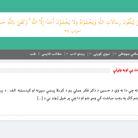
لامي ښوونځی
نبوي کورنۍ
پښتو ادب
مطالب فارسی
طب
ت يې اوبه وتړلې
شي ما حمزه ته چې دا نه وي د حسین د ذکر فکر عملي یم د کربلا پېښې سپړنه او کېنستنه الف : د 
 كال په رجب مياشت كې ومړ شو او دا چې پر خپل ژوند يې د […]