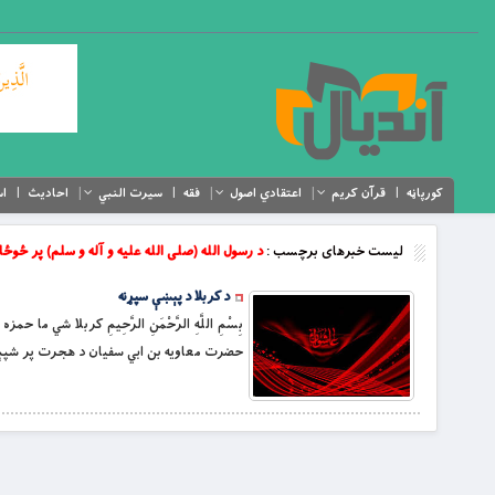
کورپاڼه
قرآن کریم
اعتقادي اصول
فقه
سیرت النبي
احادیث
اس
لیست خبرهای برچسب :
د رسول الله (صلی الله علیه و آله و سلم) پر ځوځا
د کربلا د پېښې سپړنه
بِسْمِ اللَّهِ الرَّحْمَنِ الرَّحِيمِ کربلا 
حضرت معاويه بن ابي سفيان د هجرت پر شپېتم