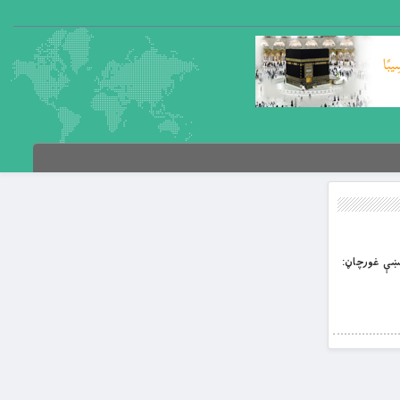
پېښې غورچاڼ: