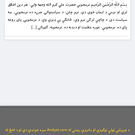
بِسْمِ اللَّهِ الرَّحْمَنِ الرَّحِيمِ نرمخويي حضرت علي کرم الله وجهه وايي : هر دین اخلاق
لري او نرمي د ایمان خوی دی. نرم چلن، د سیاستوالۍ جرړه ده نرمخویي، ښه
سیاست دی. د چاچې لرګی نرم وي، څانګې یې ډېرې وي. د نرمخویۍ پای روغه
پای ده. نرمخویي، غوره عظمت او دبدبه ده. نرمخویه، ګټیالی […]
د وېبپاڼې ټولې توکیزې او مانیزې رښتې له Andyal.com سره خوندي دي او د اخځ له