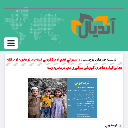
Toggle
vigation
لیست خبرهای برچسب :
د سموالي تخم او د ژغورنې نښه ده. نرمخویه او د الله
تعالی لپاره عاجزي کوونکی سرلوړی دی نرمخویه وسه
نرمخويي