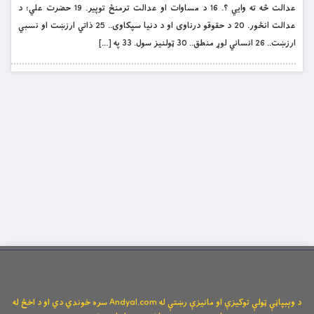
عدالت څه ته وايي ؟. 16 د مساوات او عدالت ترمنځ توپير. 19 حضرت علي؛ د
عدالت انځور. 20 د حقوقو درناوى او د دنيا سپکاوى.. 25 ذاتي ارزښت او نسبي
ارزښت.. 26 انساني لوړ منطق.. 30 ټولنيز سول. 33 په […]
د وېبپاڼې ټولې توکیزې او مانیزې رښتې له Andyal.com سره خوندي دي او د اخځ له