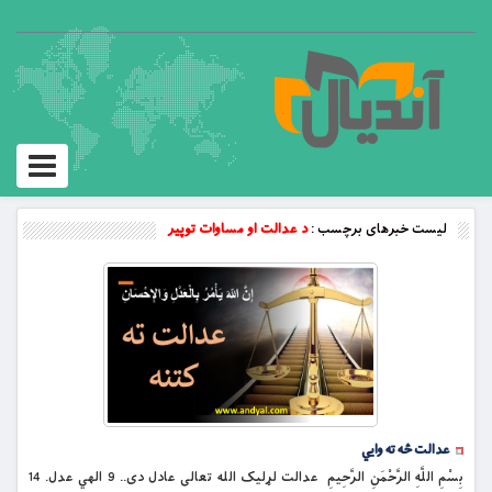
Toggle
vigation
لیست خبرهای برچسب :
د عدالت او مساوات توپیر
عدالت څه ته وايي
بِسْمِ اللَّهِ الرَّحْمَنِ الرَّحِيمِ عدالت لړلیک الله تعالی عادل دی.. 9 الهي عدل. 14