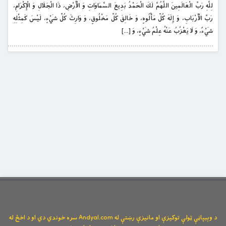
لِلَّهِ رَبِّ الْعَالَمِينَ اللَّهُمَّ لَكَ الْحَمْدُ بَدِيعَ السَّمَاوَاتِ وَ الْأَرْضِ، ذَا الْجَلَالِ وَ الْإِكْرَامِ،
رَبَّ الْأَرْبَابِ، وَ إِلَهَ كُلِّ مَأْلُوهٍ، وَ خَالِقَ كُلِّ مَخْلُوقٍ، وَ وَارِثَ كُلِّ شَيْ‏ءٍ، لَيْسَ كَمِثْلِهِ
شَيْ‏ءٌ، وَ لَا يَعْزُبُ عَنْهُ عِلْمُ شَيْ‏ءٍ، وَ […]
د وېبپاڼې ټولې توکیزې او مانیزې رښتې له Andyal.com سره خوندي دي او د اخځ له