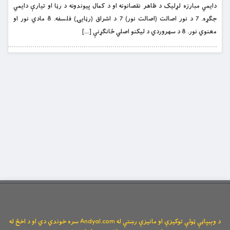
دایمي مبارزه لړلیک د ظاهر نقصانونه او د کمال پیوندونه د رڼا او تیارې دایمي
جګړه. 7 د نور اصالت (اصالت نور) 7 د اشراق (رڼایۍ) فلسفه. 8 مادي نور او
معنوي نور. 8 د سهروردي د لیکنو اصلي ځانګړنې […]
د وېبپاڼې ټولې توکیزې او مانیزې رښتې له Andyal.com سره خوندي دي او د اخځ له