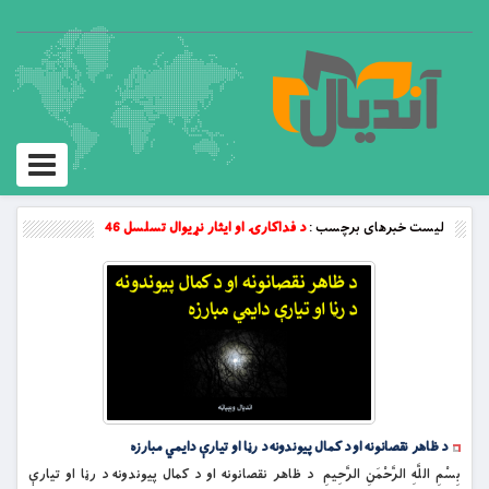
Toggle
vigation
لیست خبرهای برچسب :
د فداکارۍ او ایثار نړیوال تسلسل 46
د ظاهر نقصانونه او د کمال پیوندونه د رڼا او تیارې دایمي مبارزه
بِسْمِ اللَّهِ الرَّحْمَنِ الرَّحِيمِ د ظاهر نقصانونه او د کمال پیوندونه د رڼا او تیارې