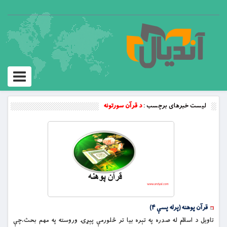
Toggle
vigation
لیست خبرهای برچسب :
د قرآن سورتونه
قرآن پوهنه (پرله پسې ۴)
تاويل د اسلام له صدره په تېره بيا تر څلورمې پېړۍ وروسته په مهم بحث،چې