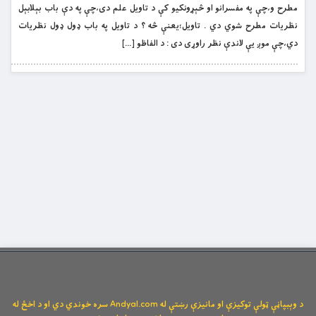
مطرح و،چې په مفسرانو او څېړونکيو کې د تاويل علم دى،چې په دې باب بېلابېل
نظريات مطرح شوي دي . تاويل؛يعنې څه ؟ د تاويل په باب ډول ډول نظريات
دي،چې موږ يې لاندې نظر راوړى دى : د الفاظو […]
د وېبپاڼې ټولې توکیزې او مانیزې رښتې له Andyal.com سره خوندي دي او د اخځ له