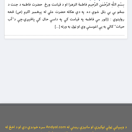
بِسْمِ اللَّهِ الرَّحْمَنِ الرَّحِيمِ فاطمة الزهرا او د قيامت ورځ حضرت فاطمه د جنت د
ښځو بي بي بلل شوې ده. په دې هكله حضرت علي له پېغمبر اكرم (ص) څخه
روايتوي : ((لور مې فاطمه په قيامت کې په داسې حال كې پاڅېږي،چې د”آب
حيات” كالي به يې اغوستې وي او ټول به ورته […]
د وېبپاڼې ټولې توکیزې او مانیزې رښتې له Andyal.com سره خوندي دي او د اخځ له