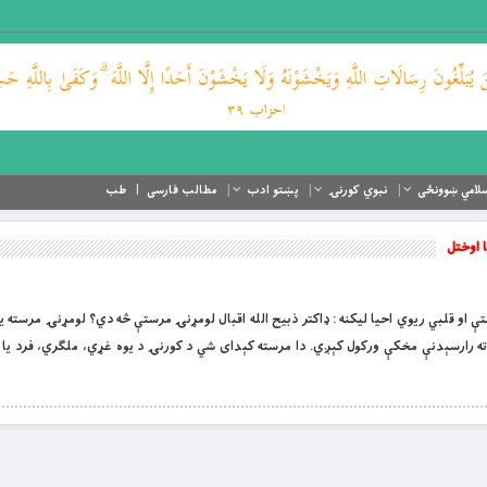
لامي ښوونځی
نبوي کورنۍ
پښتو ادب
مطالب فارسی
طب
 اوختل
ساسي مرستې او قلبي ریوي احیا لیکنه : ډاکتر ذبیح الله اقبال لومړنۍ مرستې څه دي؟ لومړنۍ مرسته ی
رارسېدنې مخکې ورکول کېږي. دا مرسته کېدای شي د کورنۍ د یوه غړي، ملګري، فرد یا