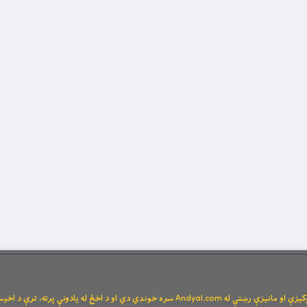
Andya سره خوندي دي او د اخځ له یادونې پرته، ترې د اخیستنې اجازه نشته