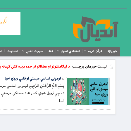
کورپاڼه
قرآن کریم
اعتقادي اصول
فقه
سیرت النبي
احادیث
اس
لیست خبرهای برچسب :
د لیګامنټونو او عضلاتو تر حده ډېره کش کېدنه یا
لومړنۍ اساسي مرستې او قلبي ریوي احیا
بِسْمِ اللَّهِ الرَّحْمَنِ الرَّحِيمِ لومړنۍ ا
ده چې ژوبل شوي کس ته د مسلکي مرستې ته 
[…]