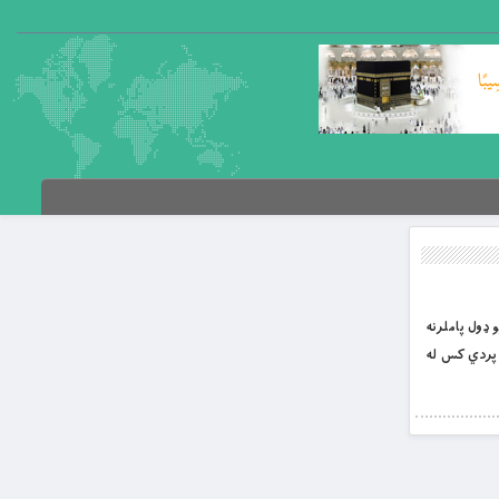
و ډول پاملرنه
 پردي کس له