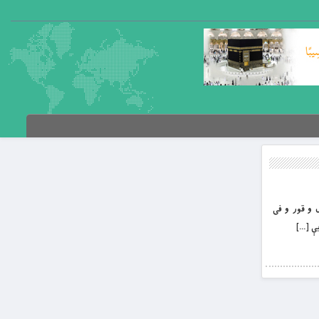
زل و قور و فى
ې […]