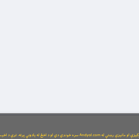
Andya سره خوندي دي او د اخځ له یادونې پرته، ترې د اخیستنې اجازه نشته