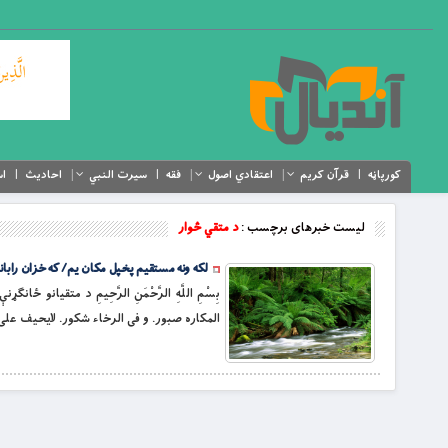
کورپاڼه
قرآن کریم
اعتقادي اصول
فقه
سیرت النبي
احادیث
اس
لیست خبرهای برچسب :
د متقي څوار
لکه ونه مستقیم پخپل مکان یم/ که خزان رابان
بِسْمِ اللَّهِ الرَّحْمَنِ الرَّحِيمِ د متقیان
المكاره صبور. و فى الرخاء شكور. لايحيف عل