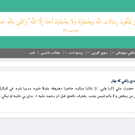
لامي ښوونځی
نبوي کورنۍ
پښتو ادب
مطالب فارسی
طب
دې راشي که بهار
و ځانګړنې حضرت علي (ک) وايي : (( غائبا منكره. حاضرا معروفه. مقبلا خيره. مدبرا شره. فى الزلا
ى من يبغض و لا ياثم فيمن يحب. يعترف بالحق قبل ان يشهد عليه = بدي یې غایبه او نېکي ی