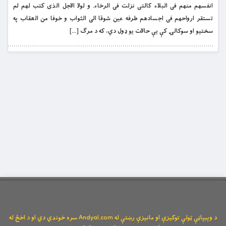
انفسهم منهم فى البلاء كالتى نزلت فى الرخاء. و لولا الاجل الذى كتب لهم لم
تستقر ارواحهم فى اجسادهم طرفه عين شوقا الى الثواب و خوفا من العقاب په
سختیو او سوکالۍ کې یې حالات یو ډول دي، که د مرګ […]
د وېبپاڼې ټولې توکیزې او مانیزې رښتې له Andyal.com سره خوندي دي او د اخځ له