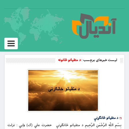
Toggle
vigation
لیست خبرهای برچسب :
د متقیانو ځانونه
د متقیانو ځانګړنې
بِسْمِ اللَّهِ الرَّحْمَنِ الرَّحِيمِ د متقیانو ځانګړنې حضرت علي (ک) وايي : نزلت