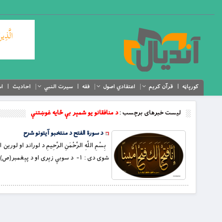
کورپاڼه
قرآن کریم
اعتقادي اصول
فقه
سیرت النبي
احادیث
اس
لیست خبرهای برچسب :
د منافقانو يو شمېر بې ځايه غوښتنې
د سورة الفتح د منتخبو آیتونو شرح
بِسْمِ اللَّهِ الرَّحْمَنِ الرَّحِيمِ د لوراند
شوى دى : ١- د سوبې زېرى او د پېغمبر(ص) د خوب په عملي کېدو ټينګار،چې مکې ته به ورننوځي او عمره به کوي. […]