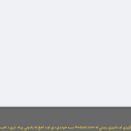
Andya سره خوندي دي او د اخځ له یادونې پرته، ترې د اخیستنې اجازه نشته