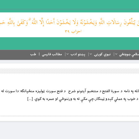
لامي ښوونځی
نبوي کورنۍ
پښتو ادب
مطالب فارسی
طب
 او لورين الله په نامه د سورة الفتح د منتخبو آیتونو شرح د فتح سورت ټوليزه منځپانګه: دا سورت له