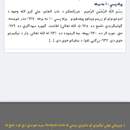
پرله پسې ۱۰ مه برخه
بِسْمِ اللَّهِ الرَّحْمَنِ الرَّحِيمِ غررالحکم د باب العلم؛ علي کرم الله وجهه د
لنډغونډلو او زرینو ویناوو پوهنغونډ پرله پسې ۱۰ مه برخه ۶۲۷-عذر غوښتنه،
ګواښګرندې ناصح ده. ۶۲۸-(د الله تعالی) اطاعت، ګټوره سوداګري ده. ۶۲۹-
حق، غوره لار ده. ۶۳۰-پوهه، ښه لارښوده ده. ۶۳۱-له الله تعالی، ډار د نېکمرغو
خوی دی. ۶۳۲-زړګنۍ تقوا، د متقیانو خوی دی. […]
د وېبپاڼې ټولې توکیزې او مانیزې رښتې له Andyal.com سره خوندي دي او د اخځ له