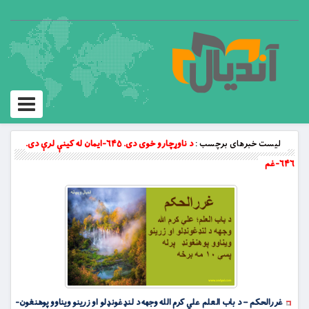
Toggle
vigation
لیست خبرهای برچسب :
د ناوړچارو خوی دی. ۶۴۵-ایمان له کینې لرې دی.
۶۴۶-غم
غررالحکم – د باب العلم علي کرم الله وجهه د لنډغونډلو او زرینو ویناوو پوهنغون-