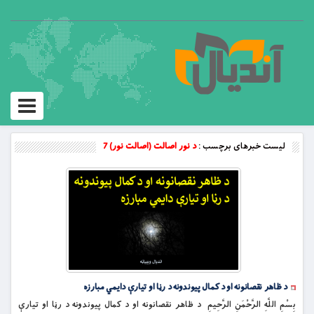
Toggle
vigation
لیست خبرهای برچسب :
د نور اصالت (اصالت نور) 7
د ظاهر نقصانونه او د کمال پیوندونه د رڼا او تیارې دایمي مبارزه
بِسْمِ اللَّهِ الرَّحْمَنِ الرَّحِيمِ د ظاهر نقصانونه او د کمال پیوندونه د رڼا او تیارې