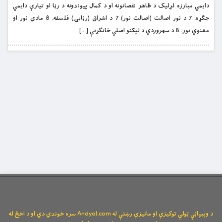
دایمي مبارزه لړلیک د ظاهر نقصانونه او د کمال پیوندونه د رڼا او تیارې دایمي
جګړه. 7 د نور اصالت (اصالت نور) 7 د اشراق (رڼایۍ) فلسفه. 8 مادي نور او
معنوي نور. 8 د سهروردي د لیکنو اصلي ځانګړنې […]
د وېبپاڼې ټولې توکیزې او مانیزې رښتې له Andyal.com سره خوندي دي او د اخځ له