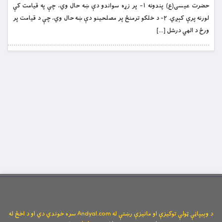
حضرت عیسی(ع) پندونه ۱- پر زړه سواندو دې ښه حال وي، چې په قیامت کې
لورنه پرې کېږي. ۲- د خلکو ترمنځ پر مصلحینو دې ښه حال وي، چې د قیامت پر
ورځ د الهي درشل […]
د وېبپاڼې ټولې توکیزې او مانیزې رښتې له Andyal.com سره خوندي دي او د اخځ له