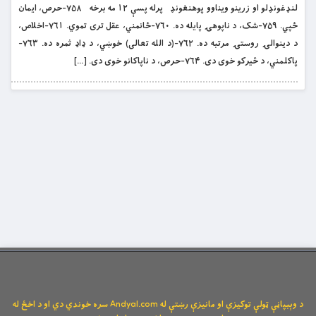
لنډغونډلو او زرینو ویناوو پوهنغونډ پرله پسې ۱۲ مه برخه ۷۵۸-حرص، ایمان
ځپي. ۷۵۹-شک، د ناپوهۍ پایله ده. ۷۶۰-ځانمني، عقل تری تموي. ۷۶۱-اخلاص،
د دینوالۍ روستۍ مرتبه ده. ۷۶۲-(د الله تعالی) خوښي، د ډاډ ثمره ده. ۷۶۳-
پاکلمني، د ځيرکو خوی دی. ۷۶۴-حرص، د ناپاکانو خوی دی. […]
د وېبپاڼې ټولې توکیزې او مانیزې رښتې له Andyal.com سره خوندي دي او د اخځ له