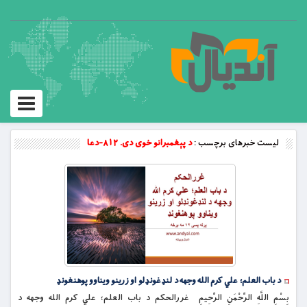
Toggle
vigation
لیست خبرهای برچسب :
د پېغمبرانو خوی دی. ۸۱۲-دعا
د باب العلم؛ علي کرم الله وجهه د لنډغونډلو او زرینو ویناوو پوهنغونډ
بِسْمِ اللَّهِ الرَّحْمَنِ الرَّحِيمِ غررالحکم د باب العلم؛ علي کرم الله وجهه د