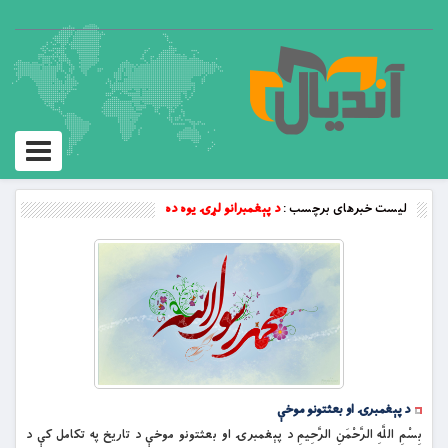
Toggle
vigation
لیست خبرهای برچسب :
د پېغمبرانو لړۍ يوه ده
د پېغمبرۍ او بعثتونو موخې
بِسْمِ اللَّهِ الرَّحْمَنِ الرَّحِيمِ د پېغمبرۍ او بعثتونو موخې د تاريخ په تکامل کې د