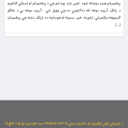
پېغمبرانو ونډه روښانه شوه . اوس بايد پوه شو،چې د پېغمبرانو او اسماني کتابونو
د راتګ آريزه موخه څه ده؟شونې ده،چې وويل شي : آریزه موخه يې د خلکو
لارښوونه،نېکمرغي، ژغورنه، خير، سمونه او هوساېنه ده. اړنګ نشته چې پېغمبران
[…]
د وېبپاڼې ټولې توکیزې او مانیزې رښتې له Andyal.com سره خوندي دي او د اخځ له