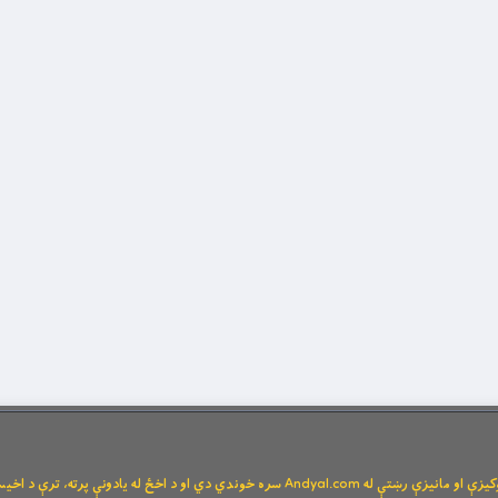
Andya سره خوندي دي او د اخځ له یادونې پرته، ترې د اخیستنې اجازه نشته