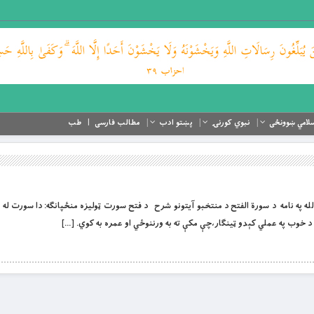
لامي ښوونځی
نبوي کورنۍ
پښتو ادب
مطالب فارسی
طب
 او لورين الله په نامه د سورة الفتح د منتخبو آیتونو شرح د فتح سورت ټوليزه منځپانګه: دا سورت له