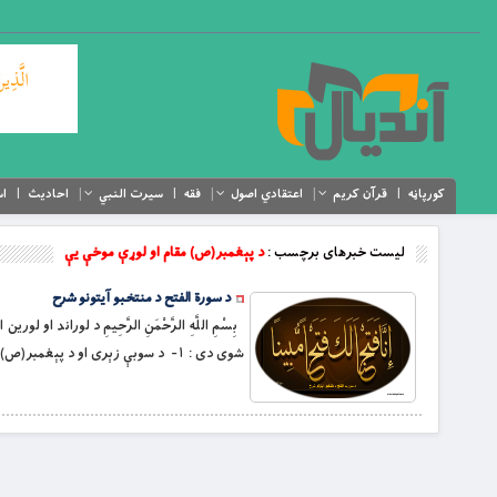
کورپاڼه
قرآن کریم
اعتقادي اصول
فقه
سیرت النبي
احادیث
اس
لیست خبرهای برچسب :
د پېغمبر(ص) مقام او لوړې موخې يې
د سورة الفتح د منتخبو آیتونو شرح
بِسْمِ اللَّهِ الرَّحْمَنِ الرَّحِيمِ د لوراند
شوى دى : ١- د سوبې زېرى او د پېغمبر(ص) د خوب په عملي کېدو ټينګار،چې مکې ته به ورننوځي او عمره به کوي. […]