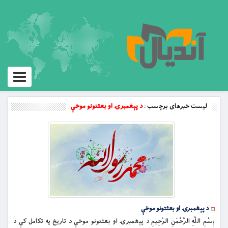
Toggle
vigation
لیست خبرهای برچسب :
د پېغمبرۍ او بعثتونو موخې
د پېغمبرۍ او بعثتونو موخې
بِسْمِ اللَّهِ الرَّحْمَنِ الرَّحِيمِ د پېغمبرۍ او بعثتونو موخې د تاريخ په تکامل کې د