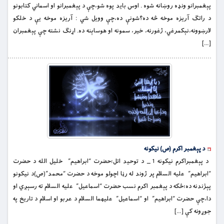
پېغمبرانو ونډه روښانه شوه . اوس بايد پوه شو،چې د پېغمبرانو او اسماني کتابونو
د راتګ آريزه موخه څه ده؟شونې ده،چې وويل شي : آریزه موخه يې د خلکو
لارښوونه،نېکمرغي، ژغورنه، خير، سمونه او هوساېنه ده. اړنګ نشته چې پېغمبران
[…]
د پېغمبر اکرم (ص) نیکونه
د پېغمبراکرم نيكونه 1 _ د توحيد اتل؛حضرت “ابراهيم” خليل الله د حضرت
“ابراهيم” عليه السلام پر ژوند له رڼا اچولو موخه د حضرت “محمد”(ص)د نيكونو
پېژندنه ده؛ځكه د پېغمبر اکرم نسب حضرت “اسماعيل” عليه السلام ته رسېږي او
دا،چې حضرت “ابراهيم” او “اسماعيل” عليهما السلام د عربو او اسلام د تاريخ په
جوړونه كې […]