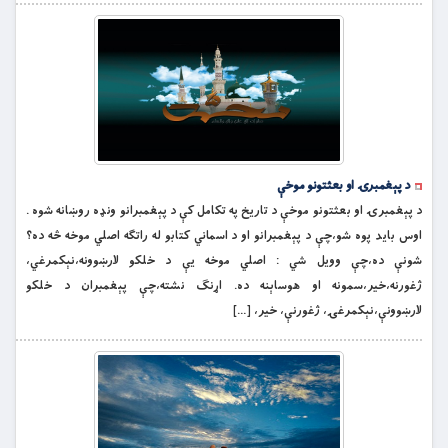
د پېغمبرۍ او بعثتونو موخې
د پېغمبرۍ او بعثتونو موخې د تاريخ په تکامل کې د پېغمبرانو ونډه روښانه شوه .
اوس بايد پوه شو،چې د پېغمبرانو او د اسماني کتابو له راتګه اصلي موخه څه ده؟
شونې ده،چې وويل شي : اصلي موخه يې د خلکو لارښوونه،نېکمرغي،
ژغورنه،خير،سمونه او هوساېنه ده. اړنګ نشته،چې پېغمبران د خلکو
لارښوونې،نېکمرغۍ، ژغورنې، خير، […]