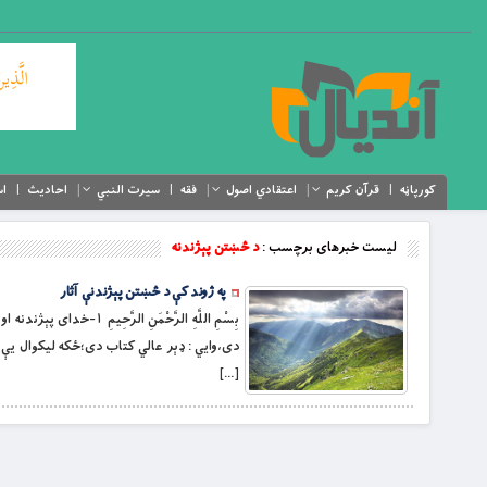
کورپاڼه
قرآن کریم
اعتقادي اصول
فقه
سیرت النبي
احادیث
اس
لیست خبرهای برچسب :
د څښتن پېژندنه
په ژوند کې د څښتن پېژندنې آثار
بِسْمِ اللَّهِ الرَّحْ
دى،وايي : ډېر عالي کتاب دى؛ځکه ليکوال يې 
[…]