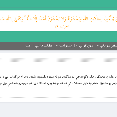
لامي ښوونځی
نبوي کورنۍ
پښتو ادب
مطالب فارسی
طب
مَنِ الرَّحِيمِ ١-خداى پېژندنه او د علم پرمختګ : فکر وکړئ،چې يو ملګرى مو له سفره راستون شوى دى او يو کتاب يې 
ډېر پوه،دقيق،ماهر،په خپل مسلک کې نابغه او ښه پوره استاد دى؛ نو هرومرو به داسې وي،چې