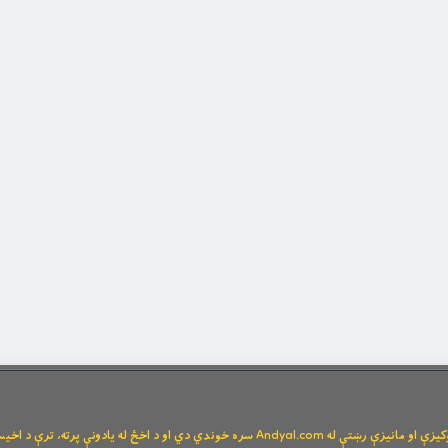
Andya سره خوندي دي او د اخځ له یادونې پرته، ترې د اخیستنې اجازه نشته