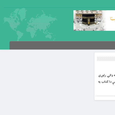
درته ډالۍ راوړى
 دا کتاب به