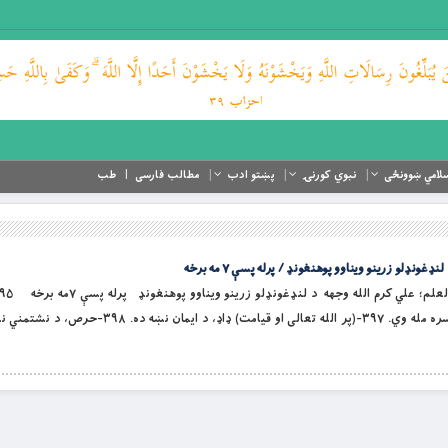
لامي ښوونځی
نبوي کورنۍ
پښتو ادب
مطالب فارسی
طب
ونډلو زرینو ویناوو پوهنغونډ / پرله پسې ۷ مه برخه