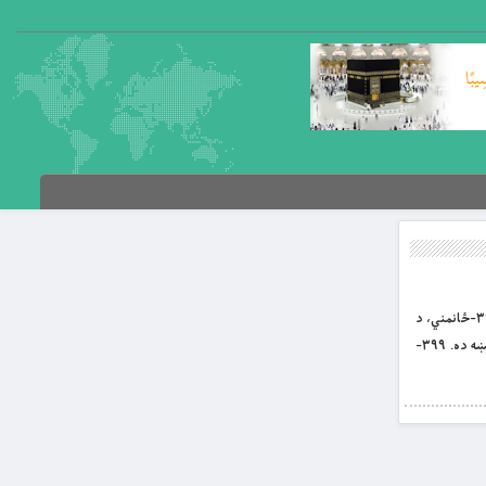
بِسْمِ اللَّهِ الرَّحْمَنِ الرَّحِيمِ غررالحکم د باب العلم؛ علي کرم الله وجهه د لنډغونډلو زرینو ویناوو پوهنغونډ پرله پسې ۷مه برخه ۳۹۵-ځانمني، د
ناپوهۍ جرړه ده. ۳۹۶-حیا (کله) له ناکامۍ سره مله وي. ۳۹۷-(پر الله تعالی او قیامت) ډاډ، د ایمان نښه ده. ۳۹۸-حرص، د نشتمني نښه ده. ۳۹۹-