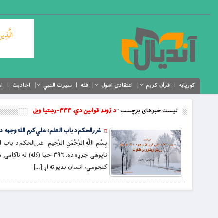
کورپاڼه
قرآن کریم
اعتقادي اصول
فقه
سیرت النبي
احادیث
اس
لیست خبرهای برچسب :
د ژوند قوانین دي. ۴۳۳-رښتیا ویل
غررالحکم د باب العلم؛ علي کرم الله وجهه د لنډغ
کنجوسي، انسان بدیو ته اړ […]