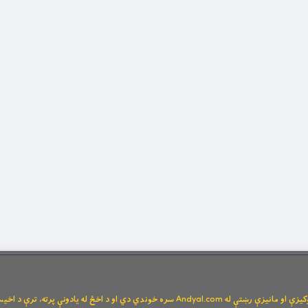
Andya سره خوندي دي او د اخځ له یادونې پرته، ترې د اخیستنې اجازه نشته