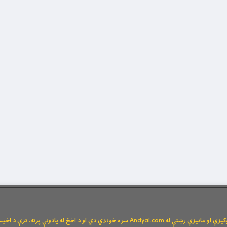
Andya سره خوندي دي او د اخځ له یادونې پرته، ترې د اخیستنې اجازه نشته