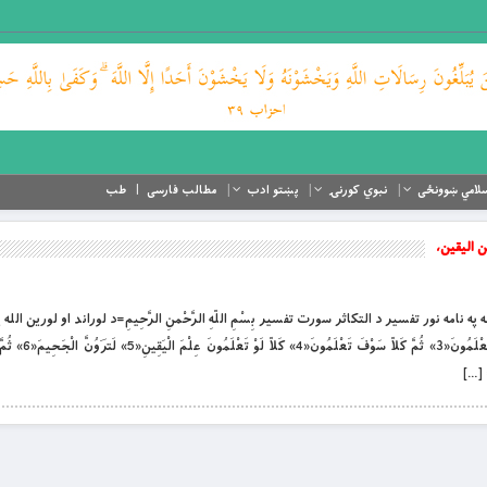
لامي ښوونځی
نبوي کورنۍ
پښتو ادب
مطالب فارسی
طب
ن الیقین،
ن الله په نامه نور تفسیر د التکاثر سورت تفسیر بِسْمِ اللّهِ الرَّحْمنِ الرَّحِیمِ=د لوراند او لورین الله په 
التَّکاثُرُ«1» حَتّی زُرْتُمُ الْمَقابِرَ«2» کَلاّ