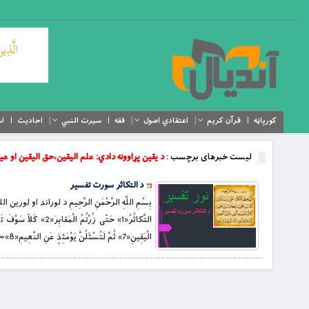
کورپاڼه
قرآن کریم
اعتقادي اصول
فقه
سیرت النبي
احادیث
اس
لیست خبرهای برچسب :
د یقین پړاوونه دادي: علم الیقین،حق الیقین او عی
د التکاثر سورت تفسیر
بِسْمِ اللَّهِ الرَّحْمَنِ الرَّحِيمِ د لوراند او لوری
الْیَقِینِ«7» ثُمَّ لَتُسْئَلُنَّ یَوْمَئِذٍ عَنِ النَّعِیمِ«8»= […]