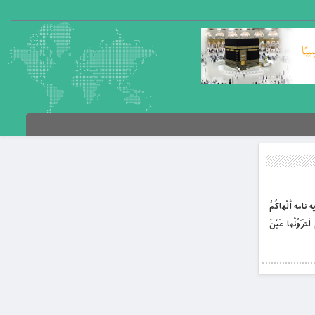
نامه أَلْهاکُمُ
 سَوْفَ تَعْلَمُونَ«3» ثُمَّ کَلاّ سَوْفَ تَعْلَمُونَ«4» کَلاّ لَوْ تَعْلَمُونَ عِلْمَ الْیَقِینِ«5» لَتَرَوُنَّ الْجَحِیمَ«6» ثُمَّ لَتَرَوُنَّها عَیْنَ