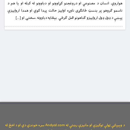
هواروي. انسان د مصنوعي او دروغجنو کړاوونو او دباوونو له کبله او يا هم د
ناسمو ګروهو پر بنسټ ځانګړى ناوړه اواییز حالت پيدا کوي او همدا ارواييزې
پېښې د ډول ډول ارواييزو ګناهونو لامل ګرځي. بېځايه دباوونه ،سختۍ او […]
د وېبپاڼې ټولې توکیزې او مانیزې رښتې له Andyal.com سره خوندي دي او د اخځ له