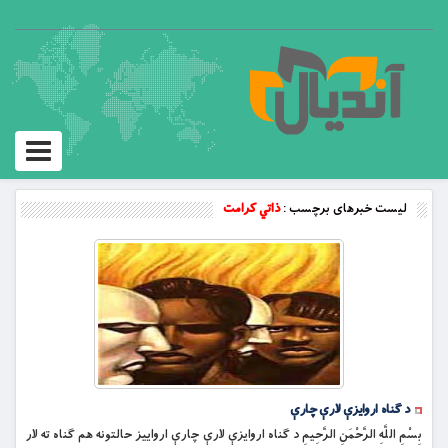
Toggle
vigation
لیست خبرهای برچسب :
ذاتي کرامت
د ګناه اروايزې لارې چارې
بِسْمِ اللَّهِ الرَّحْمَنِ الرَّحِيمِ د ګناه اروايزې لارې چارې اروايیز حالتونه هم ګناه ته لار