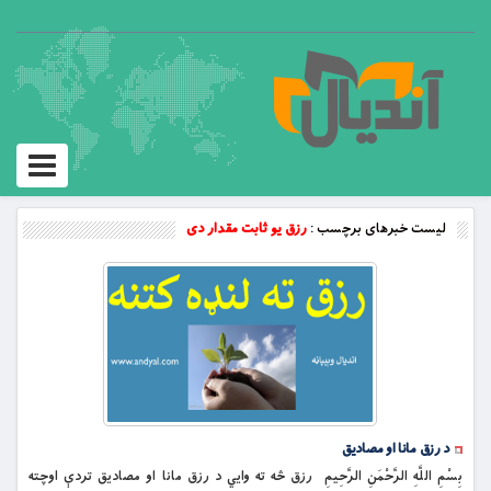
Toggle
vigation
لیست خبرهای برچسب :
رزق یو ثابت مقدار دی
د رزق مانا او مصاديق
بِسْمِ اللَّهِ الرَّحْمَنِ الرَّحِيمِ رزق څه ته وايي د رزق مانا او مصاديق تردې اوچته