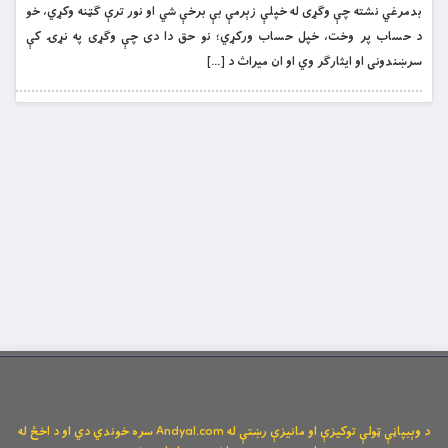
بدمرغي نشته چې وګړی له خپلې زېرمې بې برخې شي او نور ترې ګټنه وکړي، خو
د حساب پر وخت، خپل حساب ورکړي؛ نو حق دا دی چې وګړی په نړۍ کې
سرښندونی او ايثارګر وي او ان ميراث د […]
د وېبپاڼې ټولې توکیزې او مانیزې رښتې له Andyal.com سره خوندي دي او د اخځ له