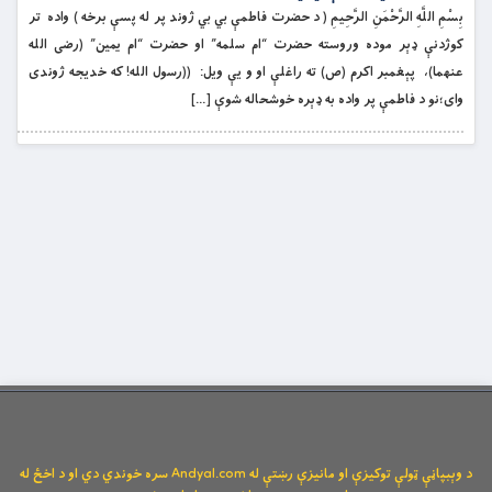
بِسْمِ اللَّهِ الرَّحْمَنِ الرَّحِيمِ ( د حضرت فاطمې بي بي ژوند پر له پسې برخه ) واده تر
كوژدنې ډېر موده وروسته حضرت “ام سلمه” او حضرت “ام يمين” (رضى الله
عنهما)، پېغمبر اكرم (ص) ته راغلې او و يې ويل: ((رسول الله! كه خديجه ژوندى
واى؛نو د فاطمې پر واده به ډېره خوشحاله شوې […]
د وېبپاڼې ټولې توکیزې او مانیزې رښتې له Andyal.com سره خوندي دي او د اخځ له