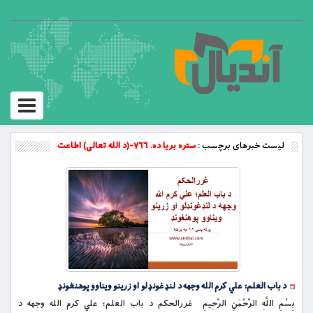
Toggle
vigation
لیست خبرهای برچسب :
ستره بریا ده. ۷۶۶-(د الله تعالی) اطاعت
د باب العلم؛ علي کرم الله وجهه د لنډغونډلو او زرینو ویناوو پوهنغونډ
بِسْمِ اللَّهِ الرَّحْمَنِ الرَّحِيمِ غررالحکم د باب العلم؛ علي کرم الله وجهه د