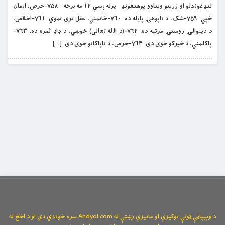
لنډغونډلو او زرینو ویناوو پوهنغونډ پرله پسې ۱۲ مه برخه ۷۵۸-حرص، ایمان
ځپي. ۷۵۹-شک، د ناپوهۍ پایله ده. ۷۶۰-ځانمني، عقل تری تموي. ۷۶۱-اخلاص،
د دینوالۍ روستۍ مرتبه ده. ۷۶۲-(د الله تعالی) خوښي، د ډاډ ثمره ده. ۷۶۳-
پاکلمني، د ځيرکو خوی دی. ۷۶۴-حرص، د ناپاکانو خوی دی. […]
د وېبپاڼې ټولې توکیزې او مانیزې رښتې له Andyal.com سره خوندي دي او د اخځ له