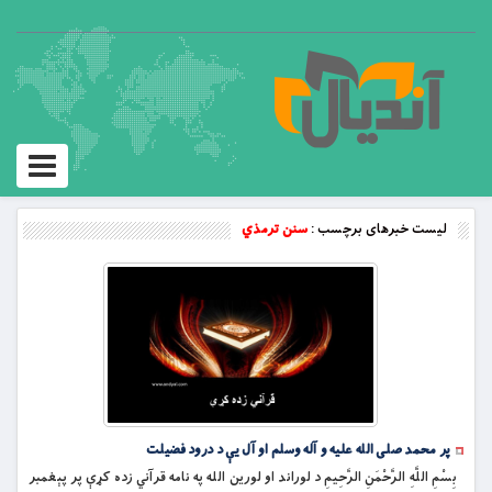
Toggle
vigation
لیست خبرهای برچسب :
سنن ترمذي
پر محمد صلی الله علیه و آله وسلم او آل يې د درود فضيلت
بِسْمِ اللَّهِ الرَّحْمَنِ الرَّحِيمِ د لوراند او لورین الله په نامه قرآني زده کړې پر پېغمبر