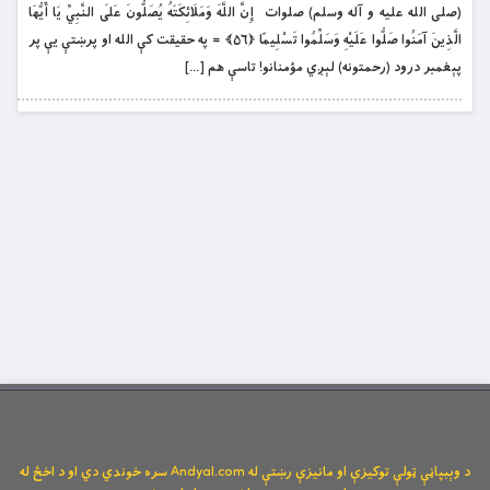
(صلی الله علیه و آله وسلم) صلوات إِنَّ اللَّهَ وَمَلَائِكَتَهُ يُصَلُّونَ عَلَى النَّبِيِّ يَا أَيُّهَا
الَّذِينَ آمَنُوا صَلُّوا عَلَيْهِ وَسَلِّمُوا تَسْلِيمًا ﴿۵۶﴾ = په حقيقت كې الله او پرښتې يې پر
پېغمبر درود (رحمتونه) لېږي مؤمنانو! تاسې هم […]
د وېبپاڼې ټولې توکیزې او مانیزې رښتې له Andyal.com سره خوندي دي او د اخځ له