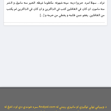
تراه… سهلا امره. حريزا دينه. ميته شهوته. مكظوما غيظه. الخير منه مامول و الشر
منه مامون. ان كان فى الغافلين كتب فى الذاكرين و ان كان فى الذاكرين لم يكتب
من الغافلين. يعفو عمن ظلمه و يعطى من حرمه و […]
د وېبپاڼې ټولې توکیزې او مانیزې رښتې له Andyal.com سره خوندي دي او د اخځ له