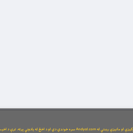
Andya سره خوندي دي او د اخځ له یادونې پرته، ترې د اخیستنې اجازه نشته