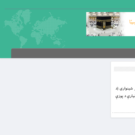
صر شينواری (د
يارې د پوزې