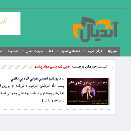
کورپاڼه
قرآن کریم
اعتقادي اصول
فقه
سیرت النبي
احادیث
اس
لیست خبرهای برچسب :
طبی تدریسی مواد پشتو
د پورتنيو تنفسي هوايي لارو بې نظمي
بِسْمِ اللَّهِ الرَّحْمَنِ الرَّحِيمِ د لوراند
ننګرهار پوهنتون د طب پوهنځي پخوانی استاد
د مناخرو يا […]