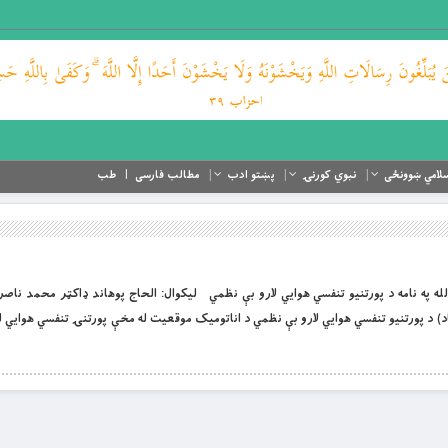
لامي ښوونځی
نبوي کورنۍ
پښتو ادب
مطالب فارسی
طب
 او لورین الله په نامه د پورتنيو تنفسي هوايي لارو بې نظمي لیکوال: الحاج پوهاند ډاکټر محمد نا
) د پورتنيو تنفسي هوايي لارو بې نظمي د اناتوميک موقعيت له مخې پورتنۍ تنفسي هوایي ل