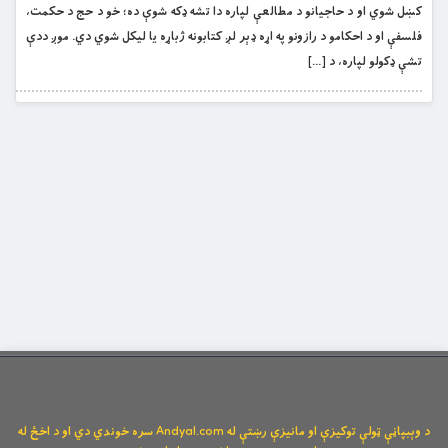
کښل شوي او د حاجیانو د مطالعې لپاره دا تشه ډکه شوې ده؛ خو د حج د حکمت،
فلسفې او د احکامو د رازونو په اړه ډېر لږ کتابونه ژباړه یا لیکل شوي دي. موږ ددې
تشې ډکولو لپاره، د […]
د وېبپاڼې ټولې توکیزې او مانیزې رښتې له Andyal.com سره خوندي دي او د اخځ له