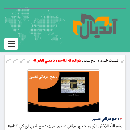
Toggle
vigation
لیست خبرهای برچسب :
طواف؛ له الله سره د میني انځورنه
د حج عرفاني تفسیر
بِسْمِ اللَّهِ الرَّحْمَنِ الرَّحِيمِ د حج عرفاني تفسیر سریزه د حج فقهي اړخ کې، کتابونه