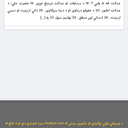
عدالت څه ته وايي ؟. 16 د مساوات او عدالت ترمنځ توپير. 19 حضرت علي؛ د
عدالت انځور. 20 د حقوقو درناوى او د دنيا سپکاوى.. 25 ذاتي ارزښت او نسبي
ارزښت.. 26 انساني لوړ منطق.. 30 ټولنيز سول. 33 په […]
د وېبپاڼې ټولې توکیزې او مانیزې رښتې له Andyal.com سره خوندي دي او د اخځ له