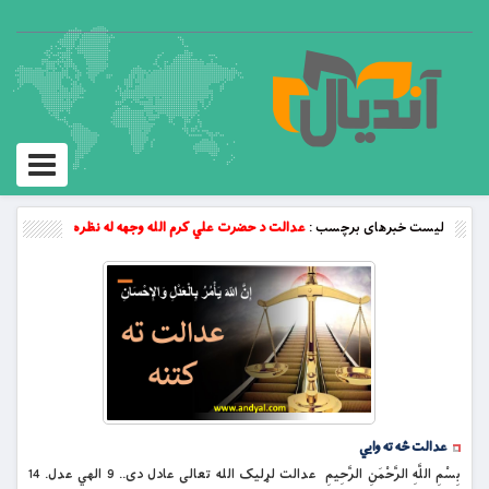
Toggle
vigation
لیست خبرهای برچسب :
عدالت د حضرت علي کرم الله وجهه له نظره
عدالت څه ته وايي
بِسْمِ اللَّهِ الرَّحْمَنِ الرَّحِيمِ عدالت لړلیک الله تعالی عادل دی.. 9 الهي عدل. 14