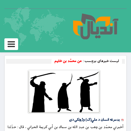
Toggle
vigation
لیست خبرهای برچسب :
عن محمّد بن خثيم
بدمرغه انسان د علي(ک) وژونكى دى
أخبرني محمّد بن وهب بن عبد الله بن سماك بن أبي كريمة الحراني ، قال : حدّثنا