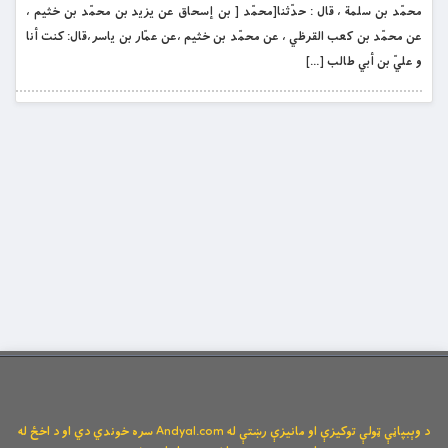
محمّد بن سلمة ، قال :‌ حدّثنا[محمّد [ بن إسحاق عن يزيد بن محمّد بن خثيم ،
عن محمّد بن كعب القرظي ، عن محمّد بن خثيم ،عن عمّار بن ياسر،قال: كنت أنا
و عليّ بن أبي طالب […]
د وېبپاڼې ټولې توکیزې او مانیزې رښتې له Andyal.com سره خوندي دي او د اخځ له