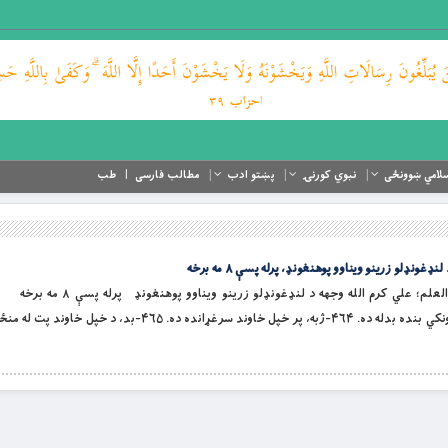
لامي ښوونځی
نبوي کورنۍ
پښتو ادب
مطالب فارسی
طب
ونډلو زرینو ویناوو پوهنغونډ، پرله پسې ۸ مه برخه