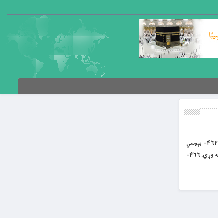
بِسْمِ اللَّهِ الرَّحْمَنِ الرَّحِيمِ غررالحکم د باب العلم؛ علي کرم الله وجهه د لنډغونډلو زرینو ویناوو پوهنغونډ پرله پسې ۸ مه برخه ۴۶۲- بېوسي
څرګندول، تباهي ده. ۴۶۳-جنت، د حکم منوونکي بنده بدله ده. ۴۶۴-ژبه، پر خپل خاوند سرغړانده ده. ۴۶۵-بد، د خپل خاوند پت له منځه وړي. ۴۶۶-