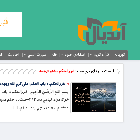
کورپاڼه
قرآن کریم
اعتقادي اصول
فقه
سیرت النبي
احادیث
اس
لیست خبرهای برچسب :
غررالحکم پشتو ترجمه
غررالحکم، د باب العلم؛ علي کرم الله وجهه د لنډغ
هغه دې رور دی، چې په ستونزې […]