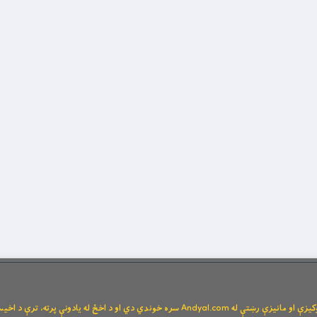
Andya سره خوندي دي او د اخځ له یادونې پرته، ترې د اخیستنې اجازه نشته