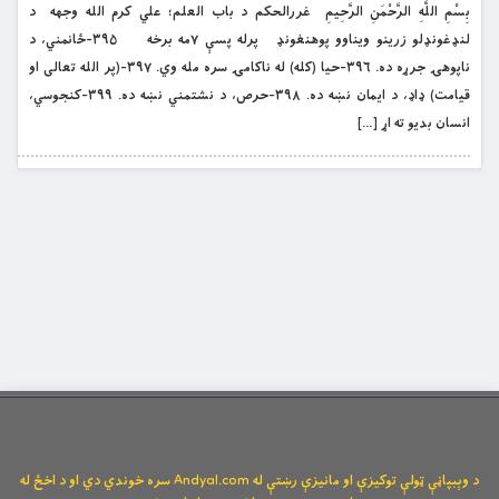
بِسْمِ اللَّهِ الرَّحْمَنِ الرَّحِيمِ غررالحکم د باب العلم؛ علي کرم الله وجهه د
لنډغونډلو زرینو ویناوو پوهنغونډ پرله پسې ۷مه برخه ۳۹۵-ځانمني، د
ناپوهۍ جرړه ده. ۳۹۶-حیا (کله) له ناکامۍ سره مله وي. ۳۹۷-(پر الله تعالی او
قیامت) ډاډ، د ایمان نښه ده. ۳۹۸-حرص، د نشتمني نښه ده. ۳۹۹-کنجوسي،
انسان بدیو ته اړ […]
د وېبپاڼې ټولې توکیزې او مانیزې رښتې له Andyal.com سره خوندي دي او د اخځ له