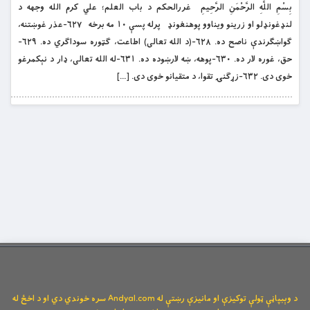
بِسْمِ اللَّهِ الرَّحْمَنِ الرَّحِيمِ غررالحکم د باب العلم؛ علي کرم الله وجهه د
لنډغونډلو او زرینو ویناوو پوهنغونډ پرله پسې ۱۰ مه برخه ۶۲۷-عذر غوښتنه،
ګواښګرندې ناصح ده. ۶۲۸-(د الله تعالی) اطاعت، ګټوره سوداګري ده. ۶۲۹-
حق، غوره لار ده. ۶۳۰-پوهه، ښه لارښوده ده. ۶۳۱-له الله تعالی، ډار د نېکمرغو
خوی دی. ۶۳۲-زړګنۍ تقوا، د متقیانو خوی دی. […]
د وېبپاڼې ټولې توکیزې او مانیزې رښتې له Andyal.com سره خوندي دي او د اخځ له