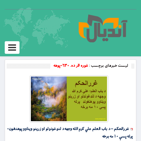
Toggle
vigation
لیست خبرهای برچسب :
غوره لار ده. ۶۳۰-پوهه
غررالحکم – د باب العلم علي کرم الله وجهه د لنډغونډلو او زرینو ویناوو پوهنغون-
پرله پسې ۱۰ مه برخه